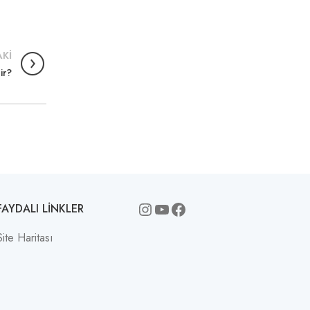
KI
ir?
Instagram
YouTube
Facebook
FAYDALI LINKLER
Site Haritası