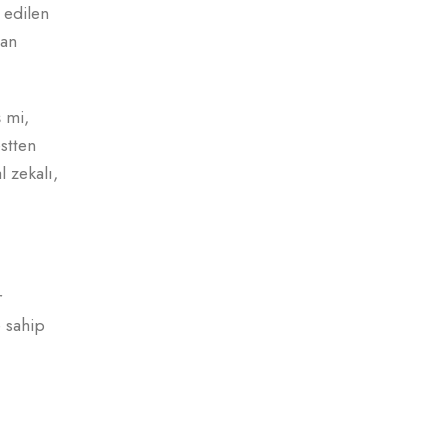
 edilen
dan
ş mi,
estten
l zekalı,
r
e sahip