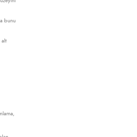
düzeyini
ca bunu
alt
amlama,
olan