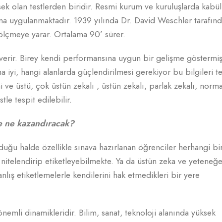
sek olan testlerden biridir. Resmi kurum ve kuruluşlarda kabül
asına uygulanmaktadır. 1939 yılında Dr. David Weschler tarafın
ı ölçmeye yarar. Ortalama 90’ sürer.
gi verir. Birey kendi performansına uygun bir gelişme göstermi
a iyi, hangi alanlarda güçlendirilmesi gerekiyor bu bilgileri t
i ve üstü, çok üstün zekalı , üstün zekalı, parlak zekalı, norma
tle tespit edilebilir.
e ne kazandıracak?
uğu halde özellikle sınava hazırlanan öğrenciler herhangi bi
 nitelendirip etiketleyebilmekte. Ya da üstün zeka ve yeteneğ
anlış etiketlemelerle kendilerini hak etmedikleri bir yere
emli dinamikleridir. Bilim, sanat, teknoloji alanında yüksek