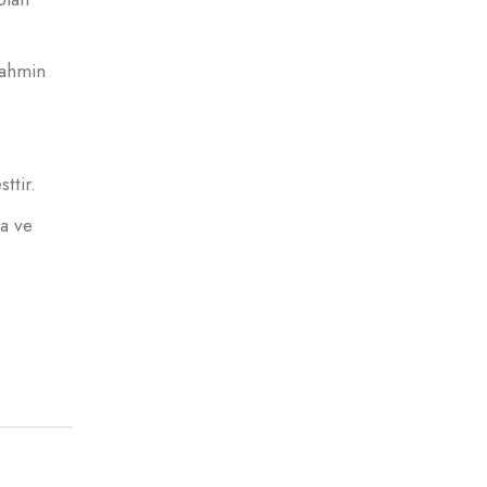
tahmin
ttir.
ma ve