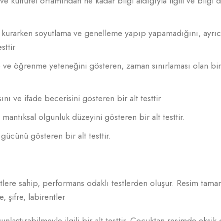
 kültürel ortamından ne kadar bilgi aldığıyla ilgili ve bilgi 
k kurarken soyutlama ve genelleme yapıp yapamadığını, ayrı
sttir
 ve öğrenme yeteneğini gösteren, zaman sınırlaması olan bir 
nı ve ifade becerisini gösteren bir alt testtir
antıksal olgunluk düzeyini gösteren bir alt testtir.
gücünü gösteren bir alt testtir.
stlere sahip, performans odaklı testlerden oluşur. Resim tam
 şifre, labirentler
unlaştırabilmeyle ilgili bir alt testtir. Çocuktan resimde eksik 