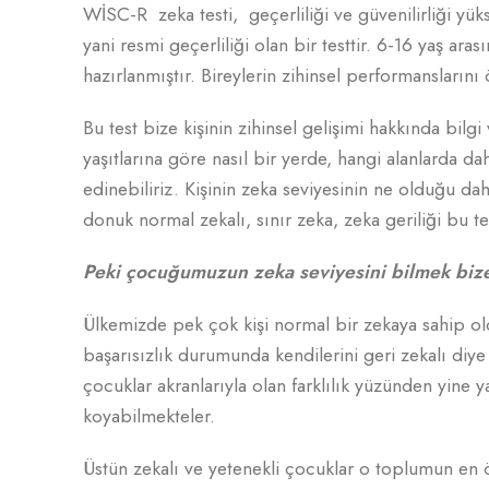
WİSC-R zeka testi, geçerliliği ve güvenilirliği yük
yani resmi geçerliliği olan bir testtir. 6-16 yaş ar
hazırlanmıştır. Bireylerin zihinsel performansların
Bu test bize kişinin zihinsel gelişimi hakkında bil
yaşıtlarına göre nasıl bir yerde, hangi alanlarda dah
edinebiliriz. Kişinin zeka seviyesinin ne olduğu dah
donuk normal zekalı, sınır zeka, zeka geriliği bu tes
Peki çocuğumuzun zeka seviyesini bilmek biz
Ülkemizde pek çok kişi normal bir zekaya sahip old
başarısızlık durumunda kendilerini geri zekalı diye
çocuklar akranlarıyla olan farklılık yüzünden yine y
koyabilmekteler.
Üstün zekalı ve yetenekli çocuklar o toplumun en ön