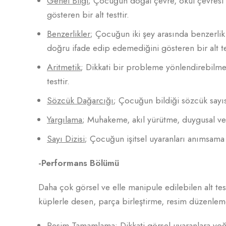
Genel Bilgi
; Çocuğun doğal çevre, okul çevresi ve
gösteren bir alt testtir.
Benzerlikler
; Çocuğun iki şey arasında benzerli
doğru ifade edip edemediğini gösteren bir alt te
Aritmetik
; Dikkati bir probleme yönlendirebilme
testtir.
Sözcük Dağarcığı
; Çocuğun bildiği sözcük sayısı
Yargılama
; Muhakeme, akıl yürütme, duygusal ve m
Sayı Dizisi
; Çocuğun işitsel uyaranları anımsama 
-Performans Bölümü
Daha çok görsel ve elle manipule edilebilen alt te
küplerle desen, parça birleştirme, resim düzenleme,
Resim Tamamlama
; Dikkati görsel uyaranlara yoğ